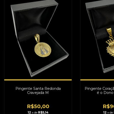
Pingente Santa Redonda
Pingente Coraçã
Cravejada M
é o Dono
R$50,00
R$9
12
x de
R$5,14
12
x de