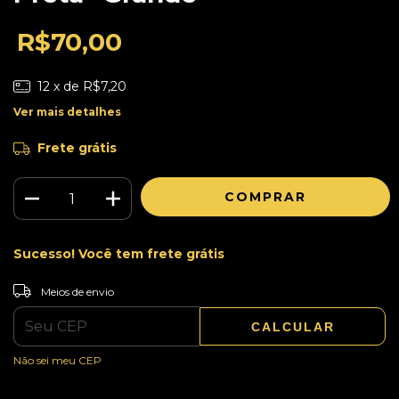
R$70,00
12
x de
R$7,20
Ver mais detalhes
Frete grátis
Sucesso! Você tem frete grátis
ALTERAR CEP
Entregas para o CEP:
Meios de envio
CALCULAR
Não sei meu CEP