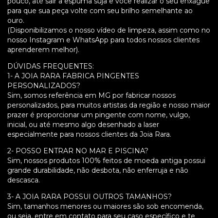
pouco, até sair a espuma suja e você realizar o seu enxágue
para que sua peça volte com seu brilho semelhante ao
ouro.
(Disponibilizamos o nosso vídeo de limpeza, assim como no
nosso Instagram e WhatsApp para todos nossos clientes
aprenderem melhor).
DÚVIDAS FREQUENTES:
1- A JOIA RARA FABRICA PINGENTES
PERSONALIZADOS?
Sim, somos referência em MG por fabricar nossos
personalizados, para muitos artistas da região e nosso maior
prazer é proporcionar um pingente com nome, vulgo,
inicial, ou até mesmo algo desenhado a laser
especialmente para nossos clientes da Joia Rara.
2- POSSO ENTRAR NO MAR E PISCINA?
Sim, nossos produtos 100% feitos de moeda antiga possui
grande durabilidade, não desbota, não enferruja e não
descasca.
3- A JOIA RARA POSSUI OUTROS TAMANHOS?
Sim, tamanhos menores ou maiores são sob encomenda,
ou seja, entre em contato para seu caso específico e te