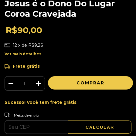
Jesus é o Dono Do Lugar
Coroa Cravejada
R$90,00
12
x de
R$9,26
Ver mais detalhes
Frete grátis
Sucesso! Você tem frete grátis
ALTERAR CEP
Entregas para o CEP:
Meios de envio
CALCULAR