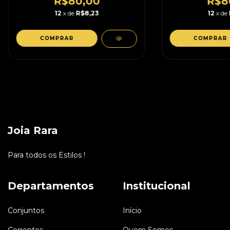
R$80,00
R$8
12
x de
R$8,23
12
x de
Joia Rara
Para todos os Estilos !
Departamentos
Institucional
Conjuntos
Início
Correntes
Quem Somos