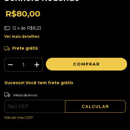
R$80,00
12
x de
R$8,23
Ver mais detalhes
Frete grátis
Sucesso! Você tem frete grátis
ALTERAR CEP
Entregas para o CEP:
Meios de envio
CALCULAR
Não sei meu CEP