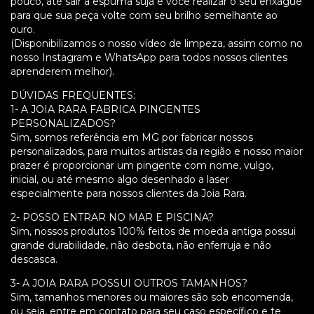
pouco, até sair a espuma suja e você realizar o seu enxágue
para que sua peça volte com seu brilho semelhante ao
ouro.
(Disponibilizamos o nosso vídeo de limpeza, assim como no
nosso Instagram e WhatsApp para todos nossos clientes
aprenderem melhor).
DÚVIDAS FREQUENTES:
1- A JOIA RARA FABRICA PINGENTES
PERSONALIZADOS?
Sim, somos referência em MG por fabricar nossos
personalizados, para muitos artistas da região e nosso maior
prazer é proporcionar um pingente com nome, vulgo,
inicial, ou até mesmo algo desenhado a laser
especialmente para nossos clientes da Joia Rara.
2- POSSO ENTRAR NO MAR E PISCINA?
Sim, nossos produtos 100% feitos de moeda antiga possui
grande durabilidade, não desbota, não enferruja e não
descasca.
3- A JOIA RARA POSSUI OUTROS TAMANHOS?
Sim, tamanhos menores ou maiores são sob encomenda,
ou seja, entre em contato para seu caso específico e te