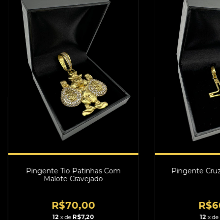
Pingente Tio Patinhas Com
Pingente Cruz
Malote Cravejado
R$70,00
R$6
12
x de
R$7,20
12
x de