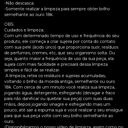
-Não descasca;
-Somente realizar a limpeza para sempre obter brilho
semelhante ao ouro 18k.
OBS:
Cuidados e limpeza;
Com um determinado tempo de uso e frequência do seu
produto, ele começa a criar sujeira por conta do contato
com sua pele (ácido úrico) que proporciona suor, resíduos
de perfumes, cremes, etc, que seu organismo solta. Ou
seja, quanto maior a frequência de uso da sua peça, ela
sujara com mais facilidade e precisará dessa limpeza
simples e fácil de se realizar.
A limpeza, retira os resíduos e sujeiras acumuladas,
voltando o brilho da moeda antiga, semelhante ou ouro
18k. Com cerca de um minuto você realiza sua limpeza,
jogando água, detergente, esfregando (devagar e fraco
para não danificar ou quebrar sua peça) com suas duas
mãos, depois jogando vinagre e esfregando mais um
pouco, até sair a espuma suja e você realizar o seu enxágue
para que sua peça volte com seu brilho semelhante ao
ouro.
(Disponibilizamos o nosso vídeo de limpeza, assim como no