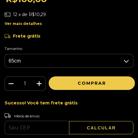
12
x de
R$10,29
Ver mais detalhes
Frete grátis
Tamanho
Sucesso! Você tem frete grátis
ALTERAR CEP
Entregas para o CEP:
Meios de envio
CALCULAR