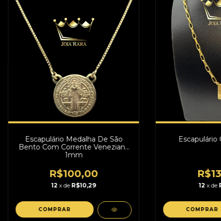
Escapulário Medalha De São
Escapulário
Bento Com Corrente Veneziana
1mm
R$100,00
R$13
12
x de
R$10,29
12
x de
COMPRAR