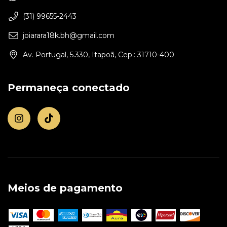
(31) 99655-2443
joiarara18k.bh@gmail.com
Av. Portugal, 5.330, Itapoã, Cep.: 31710-400
Permaneça conectado
Meios de pagamento