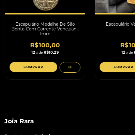
Escapulário Medalha De São
Escapulário 
Bento Com Corrente Veneziana
1mm
R$100,00
R$10
12
x de
R$10,29
12
x de
COMPRAR
COMPRAR
Joia Rara