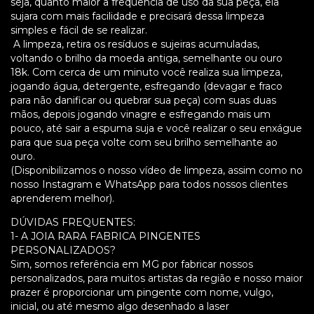
seja, quanto maior a frequência de uso da sua peça, ela
sujara com mais facilidade e precisará dessa limpeza
simples e fácil de se realizar.
A limpeza, retira os resíduos e sujeiras acumuladas,
voltando o brilho da moeda antiga, semelhante ou ouro
18k. Com cerca de um minuto você realiza sua limpeza,
jogando água, detergente, esfregando (devagar e fraco
para não danificar ou quebrar sua peça) com suas duas
mãos, depois jogando vinagre e esfregando mais um
pouco, até sair a espuma suja e você realizar o seu enxágue
para que sua peça volte com seu brilho semelhante ao
ouro.
(Disponibilizamos o nosso vídeo de limpeza, assim como no
nosso Instagram e WhatsApp para todos nossos clientes
aprenderem melhor).
DÚVIDAS FREQUENTES:
1- A JOIA RARA FABRICA PINGENTES
PERSONALIZADOS?
Sim, somos referência em MG por fabricar nossos
personalizados, para muitos artistas da região e nosso maior
prazer é proporcionar um pingente com nome, vulgo,
inicial, ou até mesmo algo desenhado a laser