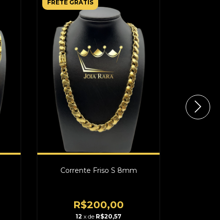
FRETE GRÁTIS
FRETE GR
Corrente Friso S 8mm
Corren
R$200,00
R
12
x de
R$20,57
1