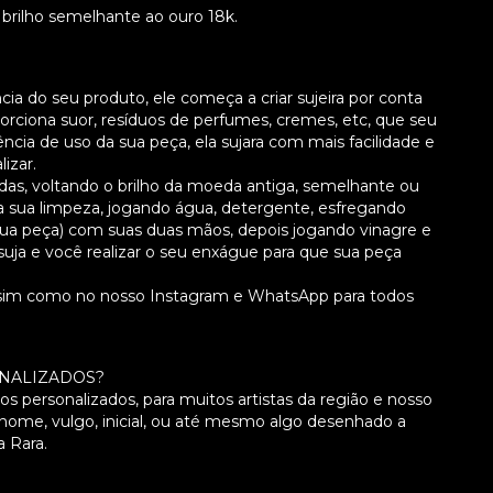
 brilho semelhante ao ouro 18k.
 do seu produto, ele começa a criar sujeira por conta
orciona suor, resíduos de perfumes, cremes, etc, que seu
ncia de uso da sua peça, ela sujara com mais facilidade e
izar.
ladas, voltando o brilho da moeda antiga, semelhante ou
a sua limpeza, jogando água, detergente, esfregando
 sua peça) com suas duas mãos, depois jogando vinagre e
uja e você realizar o seu enxágue para que sua peça
assim como no nosso Instagram e WhatsApp para todos
SONALIZADOS?
s personalizados, para muitos artistas da região e nosso
nome, vulgo, inicial, ou até mesmo algo desenhado a
a Rara.