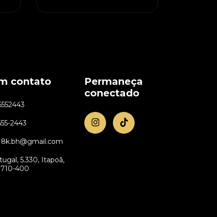
em contato
Permaneça
conectado
6552443
655-2443
ra18k.bh@gmail.com
tugal, 5.330, Itapoã,
31710-400