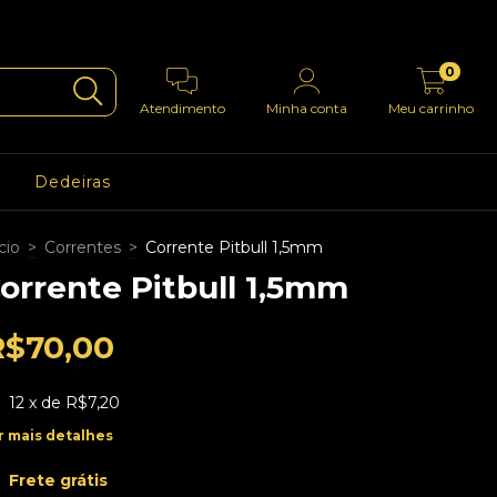
0
Atendimento
Minha conta
Meu carrinho
Dedeiras
cio
>
Correntes
>
Corrente Pitbull 1,5mm
orrente Pitbull 1,5mm
R$70,00
12
x de
R$7,20
r mais detalhes
Frete grátis