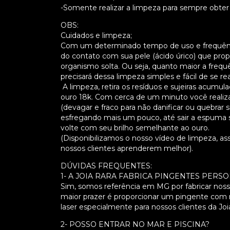
-Somente realizar a limpeza para sempre obter
OBS:
Cuidados e limpeza;
Com um determinado tempo de uso e frequência
do contato com sua pele (ácido úrico) que prop
organismo solta. Ou seja, quanto maior a frequê
precisará dessa limpeza simples e fácil de se real
A limpeza, retira os resíduos e sujeiras acumu
ouro 18k. Com cerca de um minuto você realiz
(devagar e fraco para não danificar ou quebrar
esfregando mais um pouco, até sair a espuma s
volte com seu brilho semelhante ao ouro.
(Disponibilizamos o nosso vídeo de limpeza, 
nossos clientes aprenderem melhor).
DÚVIDAS FREQUENTES:
1- A JOIA RARA FABRICA PINGENTES PER
Sim, somos referência em MG por fabricar nosso
maior prazer é proporcionar um pingente com 
laser especialmente para nossos clientes da Joi
2- POSSO ENTRAR NO MAR E PISCINA?