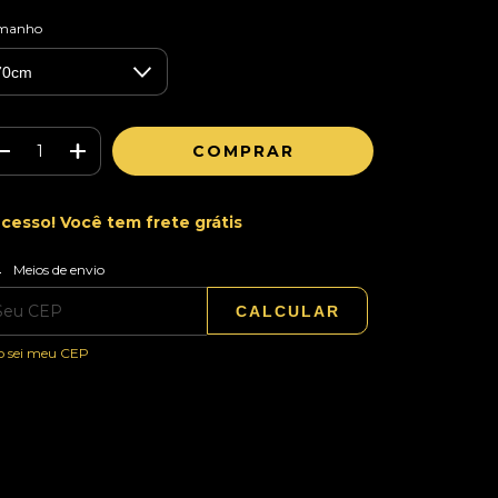
manho
cesso! Você tem frete grátis
ALTERAR CEP
regas para o CEP:
Meios de envio
CALCULAR
o sei meu CEP