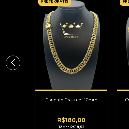
FRETE GRÁTIS
FR
et 7mm
Corrente Groumet 10mm
C
00
R$180,00
49
12
x de
R$18,52