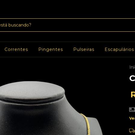
Correntes
Pingentes
Pulseiras
Escapulários
Iní
C
Ve