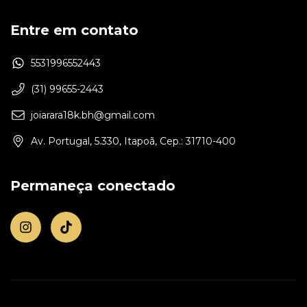
Entre em contato
5531996552443
(31) 99655-2443
joiarara18k.bh@gmail.com
Av. Portugal, 5.330, Itapoã, Cep.: 31710-400
Permaneça conectado