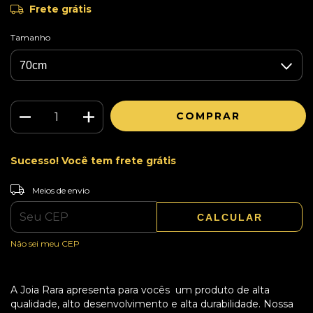
Frete grátis
Tamanho
Sucesso! Você tem frete grátis
ALTERAR CEP
Entregas para o CEP:
Meios de envio
CALCULAR
Não sei meu CEP
A Joia Rara apresenta para vocês um produto de alta
qualidade, alto desenvolvimento e alta durabilidade. Nossa