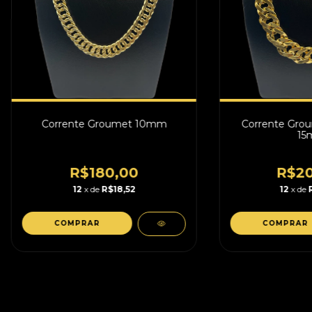
Corrente Groumet 10mm
Corrente Gro
15
R$180,00
R$20
12
x de
R$18,52
12
x de
COMPRAR
COMPRAR