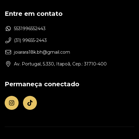
Entre em contato
5531996552443
(31) 99655-2443
joiarara18k.bh@gmail.com
Av. Portugal, 5.330, Itapoã, Cep.: 31710-400
Permaneça conectado