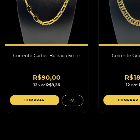
Corrente Cartier Boleada 6mm
Corrente G
R$90,00
R$18
12
x de
R$9,26
12
x de
COMPRAR
COMPRAR