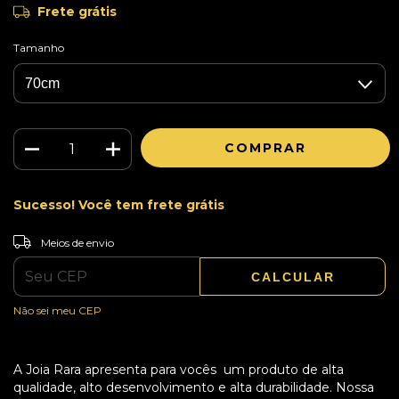
Frete grátis
Tamanho
Sucesso! Você tem frete grátis
ALTERAR CEP
Entregas para o CEP:
Meios de envio
CALCULAR
Não sei meu CEP
A Joia Rara apresenta para vocês um produto de alta
qualidade, alto desenvolvimento e alta durabilidade. Nossa