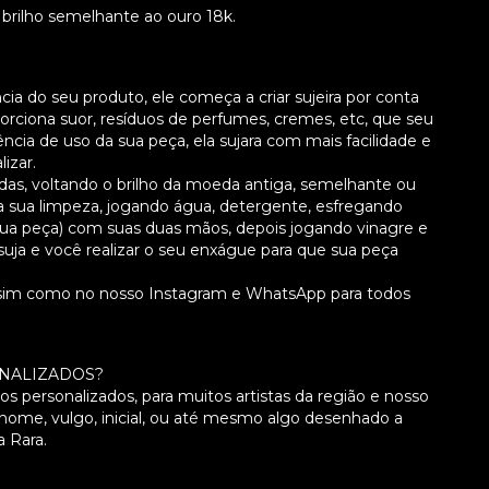
 brilho semelhante ao ouro 18k.
 do seu produto, ele começa a criar sujeira por conta
orciona suor, resíduos de perfumes, cremes, etc, que seu
ncia de uso da sua peça, ela sujara com mais facilidade e
izar.
ladas, voltando o brilho da moeda antiga, semelhante ou
a sua limpeza, jogando água, detergente, esfregando
 sua peça) com suas duas mãos, depois jogando vinagre e
uja e você realizar o seu enxágue para que sua peça
assim como no nosso Instagram e WhatsApp para todos
SONALIZADOS?
s personalizados, para muitos artistas da região e nosso
nome, vulgo, inicial, ou até mesmo algo desenhado a
a Rara.