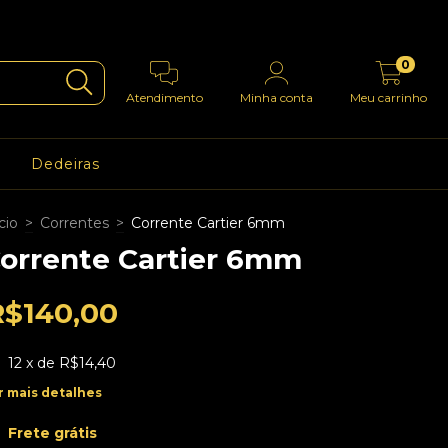
0
Atendimento
Minha conta
Meu carrinho
Dedeiras
cio
>
Correntes
>
Corrente Cartier 6mm
orrente Cartier 6mm
R$140,00
12
x de
R$14,40
r mais detalhes
Frete grátis