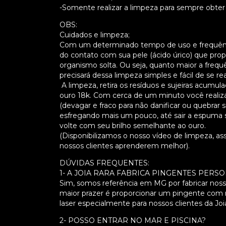
-Somente realizar a limpeza para sempre obter
OBS:
Cuidados e limpeza;
Com um determinado tempo de uso e frequência
do contato com sua pele (ácido úrico) que prop
organismo solta. Ou seja, quanto maior a frequê
precisará dessa limpeza simples e fácil de se real
A limpeza, retira os resíduos e sujeiras acumu
ouro 18k. Com cerca de um minuto você realiz
(devagar e fraco para não danificar ou quebrar
esfregando mais um pouco, até sair a espuma s
volte com seu brilho semelhante ao ouro.
(Disponibilizamos o nosso vídeo de limpeza, 
nossos clientes aprenderem melhor).
DÚVIDAS FREQUENTES:
1- A JOIA RARA FABRICA PINGENTES PER
Sim, somos referência em MG por fabricar nosso
maior prazer é proporcionar um pingente com 
laser especialmente para nossos clientes da Joi
2- POSSO ENTRAR NO MAR E PISCINA?