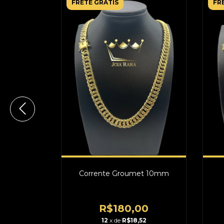
FRETE GRÁTIS
FR
 Laminada
Corrente Groumet 10mm
00
R$180,00
60
12
x de
R$18,52