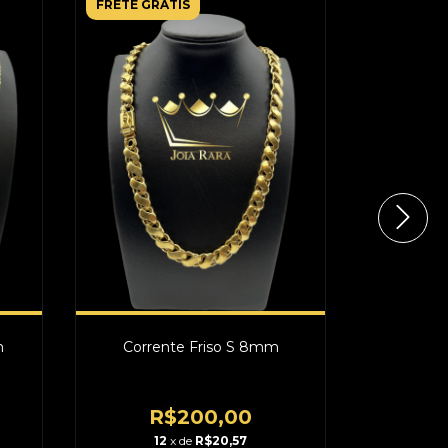
FRETE GRÁTIS
FRETE GR
m
Corrente Friso S 8mm
Corrente 
R$200,00
12
x de
R$20,57
1