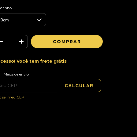
manho
cesso! Você tem frete grátis
ALTERAR CEP
regas para o CEP:
Meios de envio
CALCULAR
o sei meu CEP