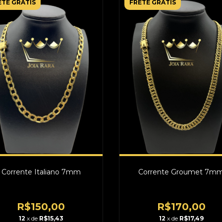
ETE GRÁTIS
FRETE GRÁTIS
Corrente Italiano 7mm
Corrente Groumet 7m
R$150,00
R$170,00
12
x de
R$15,43
12
x de
R$17,49