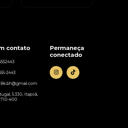
em contato
Permaneça
conectado
6552443
655-2443
ra18k.bh@gmail.com
tugal, 5.330, Itapoã,
31710-400