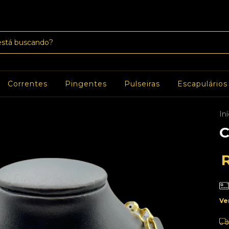
Correntes
Pingentes
Pulseiras
Escapulários
Iní
C
Ve